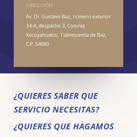
DIRECCIÓN
Av. Dr. Gustavo Baz, número exterior
34-A, despacho 3, Colonia
Xocoyahualco, Tlalnepantla de Baz,
C.P. 54080
¿QUIERES SABER QUE
SERVICIO NECESITAS?
¿QUIERES QUE HAGAMOS