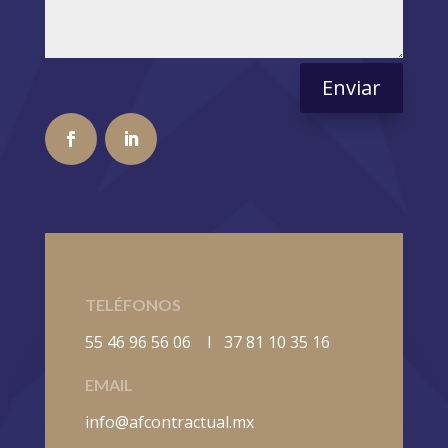
Enviar
TELÉFONOS
55 46 96 56 06 I 37 81 10 35 16
EMAIL
info@afcontractual.mx